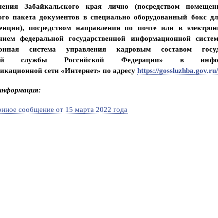
П
анения Забайкальского края лично (посредством помещен
а
ого пакета документов в специально оборудованный бокс д
м
я
енции), посредством направления по почте или в электро
т
анием федеральной государственной информационной систе
к
а
онная система управления кадровым составом госуд
п
о
ской службы Российской Федерации» в информ
о
икационной сети «Интернет» по адресу
https://gossluzhba.gov.ru/
с
в
и
информация:
д
е
т
ное сообщение от 15 марта 2022 года
е
л
ь
с
т
в
о
в
а
н
и
ю
н
а
п
р