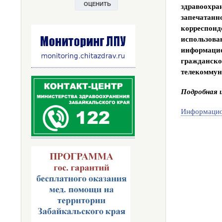
здравоохр
запечатанн
корреспонд
использов
информаци
граждан
телекоммун
Подробная 
Информацион