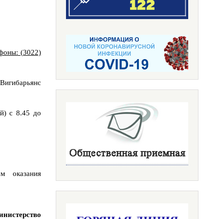
ефоны: (3022)
 Вигибарьянс
) с 8.45 до
ом оказания
нистерство