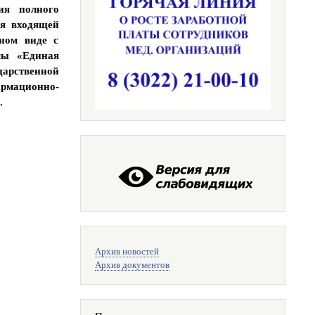
ия полного
ля входящей
нном виде с
мы «Единая
арственной
ационно-
.
Меню
Архив новостей
поиска
Архив документов