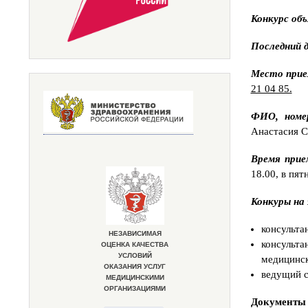
Конкурс объ
Последний д
Место прие
21 04 85.
ФИО, номе
Анастасия С
Время прие
18.00, в пят
Конкуры на
консульта
консульт
медицинс
ведущий с
Документы