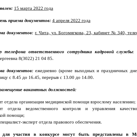
о
р
явлен:
15 марта 2022 года
м
и
т
ень приема документов:
4 апреля 2022 года
ь
и
н
ма документов:
г. Чита, ул. Богомягкова, 23, кабинет № 340, тел
в
а
л
и
р телефона ответственного сотрудника кадровой службы
:
д
н
ергеевна 8(3022) 21 04 85.
о
с
т
ма документов:
ежедневно (кроме выходных и праздничных дней
ь
ницу с 8.45 до 16.45, перерыв с 13.00 до 14.00.
г
р
а
 замещение вакантных должностей:
ж
д
а
нт отдела организации медицинской помощи взрослому населению;
н
и
ант отдела ведомственного контроля и управления качеств
н
кой помощи;
у
Р
пециалист-эксперт отдела правового обеспечения.
Ф
?
 для участия в конкурсе могут быть представлены в Ми