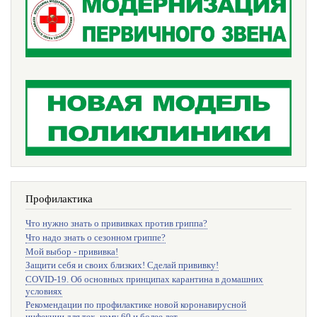
Профилактика
Что нужно знать о прививках против гриппа?
Что надо знать о сезонном гриппе?
Мой выбор - прививка!
Защити себя и своих близких! Сделай прививку!
COVID-19. Об основных принципах карантина в домашних
условиях
Рекомендации по профилактике новой коронавирусной