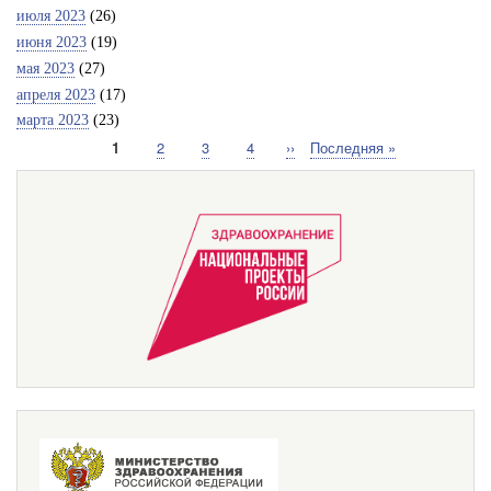
июля 2023
(26)
июня 2023
(19)
мая 2023
(27)
апреля 2023
(17)
марта 2023
(23)
Текущая
1
Страница
2
Страница
3
Страница
4
Следующая
››
Последняя
Последняя »
Нумерация
страница
страница
страница
страниц