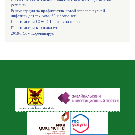
условиях
Рекомендации по профилактике новой коронавирусной
инфекции для тех, кому 60 и более лет
Профилактика COVID-19 в организациях
Профилактика коронавируса
2019-nCoV. Коронавирус