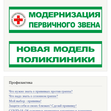
Профилактика
Что нужно знать о прививках против гриппа?
Что надо знать о сезонном гриппе?
Мой выбор - прививка!
Защити себя и своих близких! Сделай прививку!
COVID-19. Об основных принципах карантина в домашних