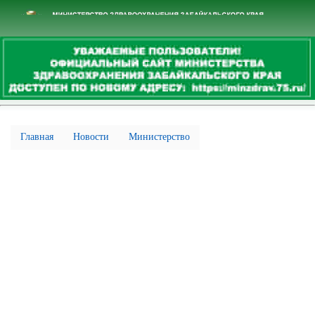
Перейти
к
основному
содержанию
Главная
Новости
Министерство