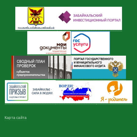
Меню
Карта сайта
в
подвале