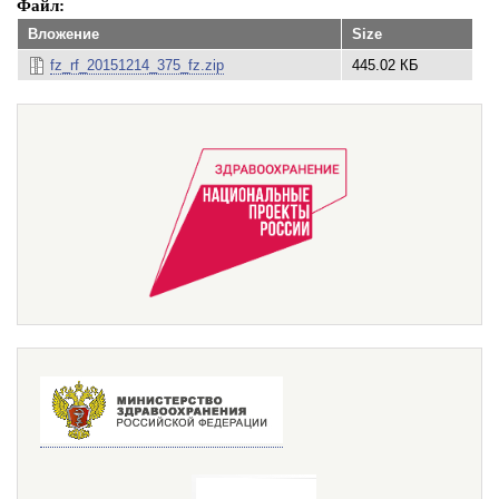
Файл
Вложение
Size
fz_rf_20151214_375_fz.zip
445.02 КБ