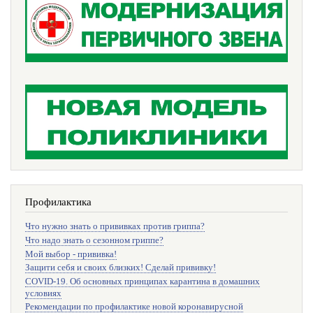
Профилактика
Что нужно знать о прививках против гриппа?
Что надо знать о сезонном гриппе?
Мой выбор - прививка!
Защити себя и своих близких! Сделай прививку!
COVID-19. Об основных принципах карантина в домашних
условиях
Рекомендации по профилактике новой коронавирусной