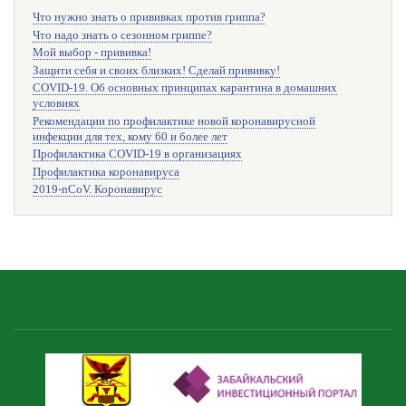
Что нужно знать о прививках против гриппа?
Что надо знать о сезонном гриппе?
Мой выбор - прививка!
Защити себя и своих близких! Сделай прививку!
COVID-19. Об основных принципах карантина в домашних
условиях
Рекомендации по профилактике новой коронавирусной
инфекции для тех, кому 60 и более лет
Профилактика COVID-19 в организациях
Профилактика коронавируса
2019-nCoV. Коронавирус