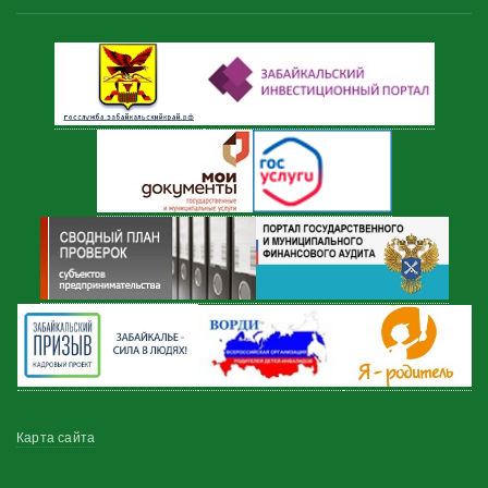
Меню
Карта сайта
в
подвале