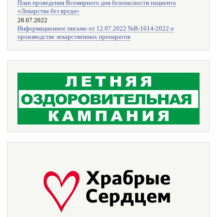
План проведения Всемирного дня безопасности пациента
«Лекарства без вреда»
28.07.2022
Информационное письмо от 12.07.2022 №В-1614-2022 о
производстве лекарственных препаратов