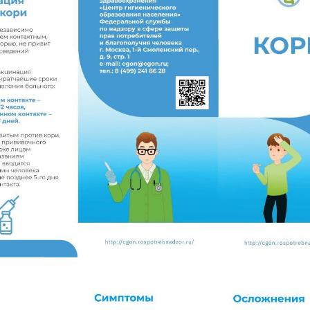
о
р
м
и
т
ь
и
н
в
а
л
и
д
н
о
с
т
ь
г
р
а
ж
д
а
н
и
н
у
Р
Ф
?