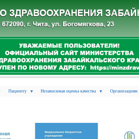
Перейти
п
р
к
о
е
основному
к
содержанию
т
«
З
д
о
р
о
в
о
е
п
о
к
о
л
е
Пациенту
Независимая оценка качества
Организациям
н
и
е
»
К
а
к
о
ф