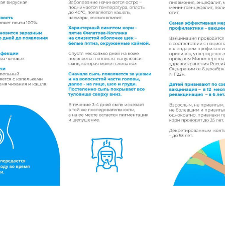
П
а
м
я
т
к
а
п
о
о
с
в
и
д
е
т
е
л
ь
с
т
в
о
в
а
н
и
ю
н
а
п
р