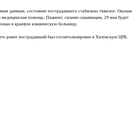
о
р
м
ным данным, состояние пострадавшего стабильно тяжелое. Оказыва
и
 медицинская помощь. Пациент, силами санавиации, 29 мая будет
т
ь
рован в краевую клиническую больницу.
и
н
в
то ранее пострадавший был госпитализирован в Хилокскую ЦРБ.
а
л
и
д
н
о
с
т
ь
г
р
а
ж
д
а
н
и
н
у
Р
Ф
?