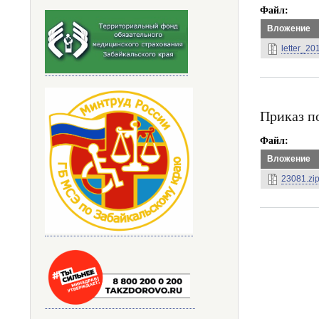
Файл
Вложение
letter_20
Приказ п
Файл
Вложение
23081.zi
Нумерация
страниц