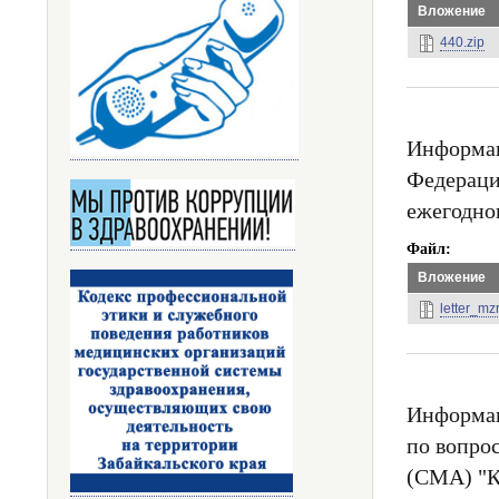
Вложение
440.zip
Информац
Федераци
ежегодно
Файл
Вложение
letter_m
Информац
по вопро
(СМА) "