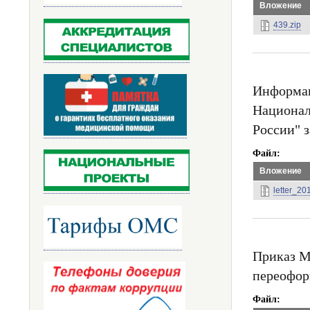
Вложение
439.zip
Информац
Национал
России" з
Файл
Вложение
letter_2
Приказ Ми
переофор
Файл