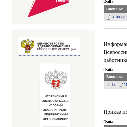
Файл
Вложение
3108.zip
Информац
Всеросси
работник
Файл
Вложение
letter_2
Приказ п
Файл