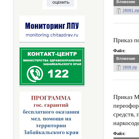
Вложение
28081.zi
Приказ п
Файл
Вложение
2808.zip
Приказ М
переофор
средств,
наркосод
Файл