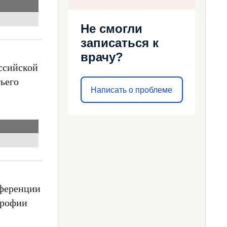
Не смогли
записаться к
врачу?
ссийской
ьего
Написать о проблеме
нференции
трофии