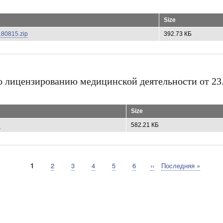
Size
180815.zip
392.73 КБ
о лицензированию медицинской деятельности от 23
Size
p
582.21 КБ
Текущая
1
Страница
2
Страница
3
Страница
4
Страница
5
Страница
6
Следующая
››
Последняя
Последняя »
страница
страница
страница