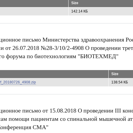
Size
142.14 КБ
ионное письмо Министерства здравоохранения Ро
и от 26.07.2018 №28-3/10/2-4908 О проведении трет
го форума по биотехнологиям "БИОТЕХМЕД"
Size
zrf_20180726_4908.zip
138.54 КБ
ионное письмо от 15.08.2018 О проведении III ко
сам помощи пациентам со спинальной мышечной а
Конференция СМА"