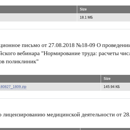
о
р
м
Size
и
т
18.1 МБ
ь
и
н
в
а
л
ионное письмо от 27.08.2018 №18-09 О проведени
и
д
йского вебинара "Нормирование труда: расчеты чис
н
о
ов поликлиник"
с
т
ь
г
р
Size
а
ж
0180827_1809.zip
145.94 КБ
д
а
н
и
н
у
о лицензированию медицинской деятельности от 28
Р
Ф
?