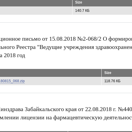
Size
а
в
140.7 КБ
о
в
л
а
д
е
н
ионное письмо от 15.08.2018 №2-068/2 О формиро
и
я
ьного Реестра "Ведущие учреждения здравоохране
о
р
а 2018 год
у
ж
и
е
Size
м
0180815_068.zip
118.76 КБ
нздрава Забайкальского края от 22.08.2018 г. №44
млении лицензии на фармацевтическую деятельнос