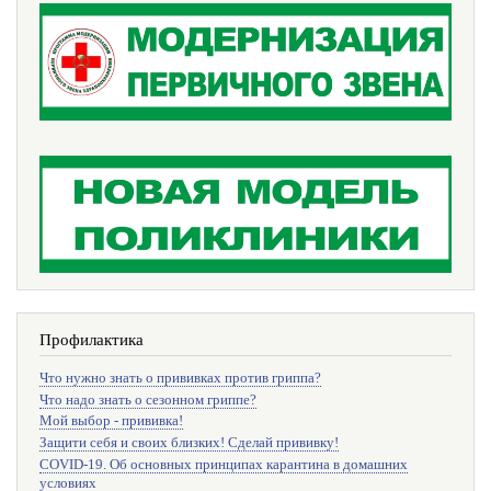
Профилактика
Что нужно знать о прививках против гриппа?
Что надо знать о сезонном гриппе?
Мой выбор - прививка!
Защити себя и своих близких! Сделай прививку!
COVID-19. Об основных принципах карантина в домашних
условиях