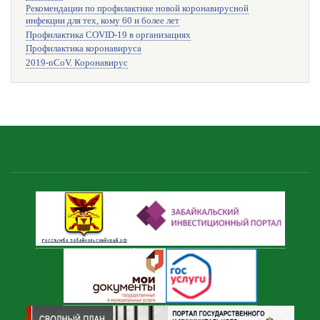
Рекомендации по профилактике новой коронавирусной
инфекции для тех, кому 60 и более лет
Профилактика COVID-19 в организациях
Профилактика коронавируса
2019-nCoV. Коронавирус