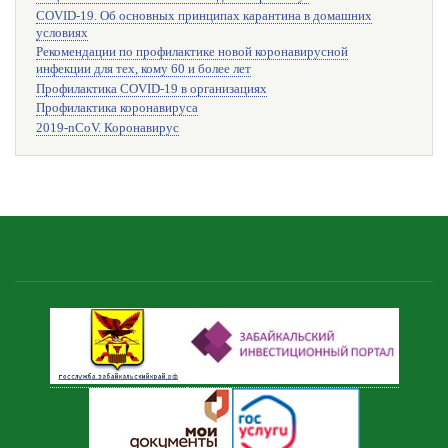
COVID-19. Об основных принципах карантина в домашних
условиях
Рекомендации по профилактике новой коронавирусной
инфекции для тех, кому 60 и более лет
Профилактика COVID-19 в организациях
Профилактика коронавируса
2019-nCoV. Коронавирус