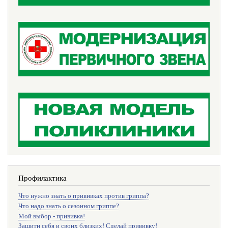
Профилактика
Что нужно знать о прививках против гриппа?
Что надо знать о сезонном гриппе?
Мой выбор - прививка!
Защити себя и своих близких! Сделай прививку!