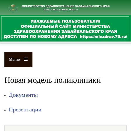
Перейти
к
основному
содержанию
Меню
Новая модель поликлиники
Документы
Презентации