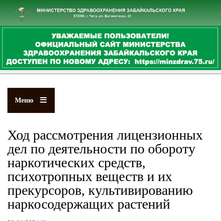
Перейти
к
основному
содержанию
Меню
Ход рассмотрения лицензионных
дел по деятельности по обороту
наркотических средств,
психотропных веществ и их
прекурсоров, культивированию
наркосодержащих растений