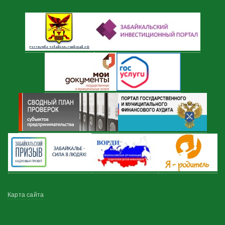
Меню
Карта сайта
в
подвале