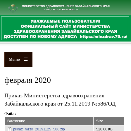
Перейти
к
основному
содержанию
Меню
февраля 2020
Приказ Министерства здравоохранения
Забайкальского края от 25.11.2019 №586/ОД
Файл
Вложение
Size
prikaz_mzzk_20191125_586.zip
520.66 КБ