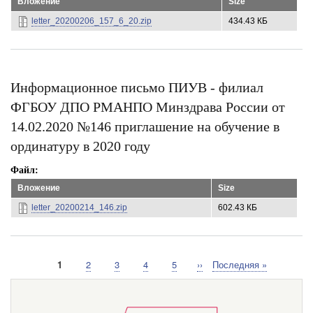
Вложение
Size
letter_20200206_157_6_20.zip
434.43 КБ
Информационное письмо ПИУВ - филиал
ФГБОУ ДПО РМАНПО Минздрава России от
14.02.2020 №146 приглашение на обучение в
ординатуру в 2020 году
Файл
Вложение
Size
letter_20200214_146.zip
602.43 КБ
Текущая
1
Страница
2
Страница
3
Страница
4
Страница
5
Следующая
››
Последняя
Последняя »
Нумерация
страница
страница
страница
страниц