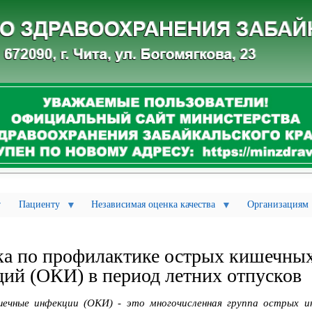
Перейти
п
р
к
о
е
основному
к
содержанию
т
«
З
д
о
р
о
в
о
е
п
о
к
о
л
е
Пациенту
Независимая оценка качества
Организациям
н
и
е
»
а по профилактике острых кишечны
К
ий (ОКИ) в период летних отпусков
а
к
о
ечные инфекции (ОКИ) - это многочисленная группа острых и
ф