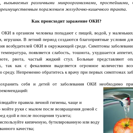
о
й, вызываемых различными микроорганизмами, простейшими, 
р
 преимущественным поражением желудочно-кишечного тракта.
м
и
т
Как происходит заражение ОКИ?
ь
и
н
 ОКИ в организм человека попадают с пищей, водой, у маленьких
в
а
и, игрушки. В летний период создаются благоприятные условия дл
л
ия возбудителей ОКИ в окружающей среде. Симптомы заболевани
и
д
температура, появляется слабость, тошнота, ухудшается аппетит
н
оте, рвота, частый жидкий стул. Больные представляют оп
о
с
, так как с фекалиями выделяется огромное количество воз
т
ь
среду. Непременно обратитесь к врачу при первых симптомах заб
г
р
охранить себя и детей от заболевания ОКИ необходимо при
а
ж
рекомендаций:
д
а
н
блюдайте правила личной гигиены, чаще и
и
 мойте руки с мылом после возвращения домой с
н
у
ред едой и после посещения туалета;
Р
Ф
 используйте кипяченую, бутилированную или воду
?
ванного качества;