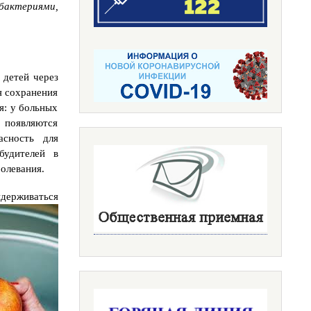
бактериями,
 детей через
я сохранения
я: у больных
, появляются
асность для
будителей в
олевания.
держиваться