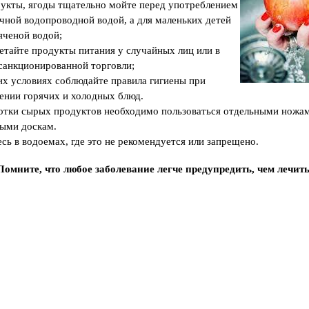
укты, ягоды тщательно мойте перед употреблением
П
а
чной водопроводной водой, а для маленьких детей
м
яченой водой;
я
т
етайте продукты питания у случайных лиц или в
к
санкционированной торговли;
а
п
х условиях соблюдайте правила гигиены при
о
о
ении горячих и холодных блюд.
с
отки сырых продуктов необходимо пользоваться отдельными ножа
в
и
ыми доскам.
д
есь в водоемах, где это не рекомендуется или запрещено.
е
т
е
Помните, что любое заболевание
легче предупредить, чем лечить
л
ь
с
т
в
о
в
а
н
и
ю
н
а
п
р