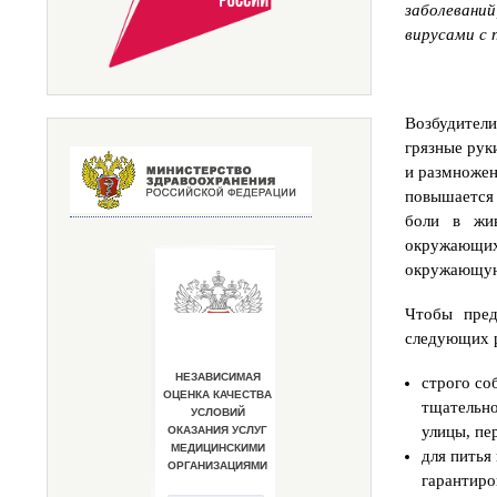
заболевани
вирусами с
Возбудители
грязные рук
и размножен
повышается 
боли в жив
окружающих
окружающую 
Чтобы пред
следующих 
строго со
тщательно
улицы, пе
для питья
гарантиро