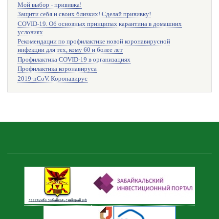
Мой выбор - прививка!
Защити себя и своих близких! Сделай прививку!
COVID-19. Об основных принципах карантина в домашних
условиях
Рекомендации по профилактике новой коронавирусной
инфекции для тех, кому 60 и более лет
Профилактика COVID-19 в организациях
Профилактика коронавируса
2019-nCoV. Коронавирус