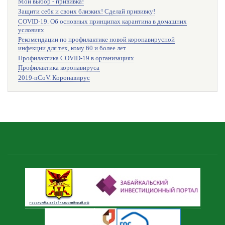
Мой выбор - прививка!
Защити себя и своих близких! Сделай прививку!
COVID-19. Об основных принципах карантина в домашних
условиях
Рекомендации по профилактике новой коронавирусной
инфекции для тех, кому 60 и более лет
Профилактика COVID-19 в организациях
Профилактика коронавируса
2019-nCoV. Коронавирус