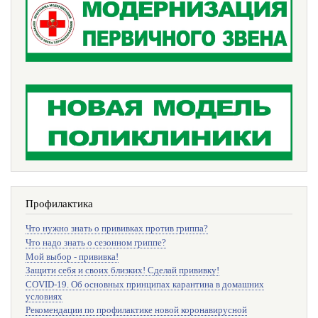
Профилактика
Что нужно знать о прививках против гриппа?
Что надо знать о сезонном гриппе?
Мой выбор - прививка!
Защити себя и своих близких! Сделай прививку!
COVID-19. Об основных принципах карантина в домашних
условиях
Рекомендации по профилактике новой коронавирусной