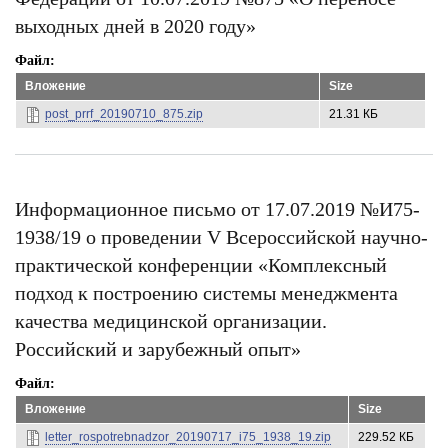
выходных дней в 2020 году»
Файл
Вложение
Size
post_prrf_20190710_875.zip
21.31 КБ
Информационное письмо от 17.07.2019 №И75-
1938/19 о проведении V Всероссийской научно-
практической конференции «Комплексный
подход к построению системы менеджмента
качества медицинской организации.
Российский и зарубежный опыт»
Файл
Вложение
Size
letter_rospotrebnadzor_20190717_i75_1938_19.zip
229.52 КБ